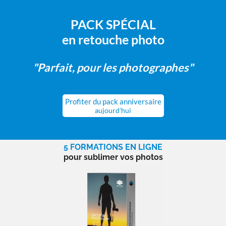
PACK SPÉCIAL
en retouche photo
"Parfait, pour les photographes"
Profiter du pack anniversaire
aujourd'hui
5 FORMATIONS EN LIGNE
pour sublimer vos photos