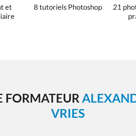
t et
8 tutoriels Photoshop
21 pho
iaire
pr
E FORMATEUR
ALEXAND
VRIES