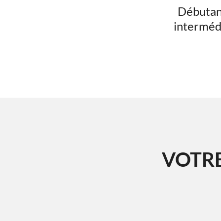
Débutan
interméd
VOTR