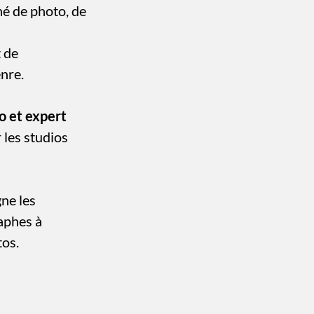
né de photo, de
t de
nre.
o et expert
r les studios
ne les
aphes à
tos.